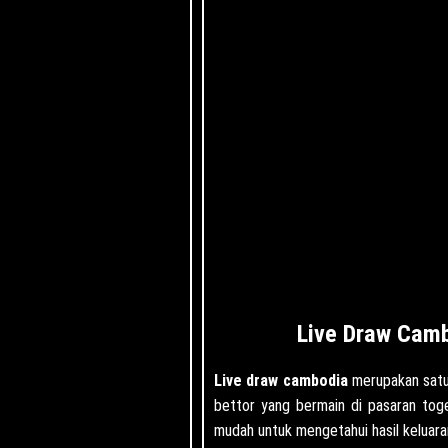
Live Draw Camb
Live draw cambodia
merupakan satu 
bettor yang bermain di pasaran toge
mudah untuk mengetahui hasil keluaran