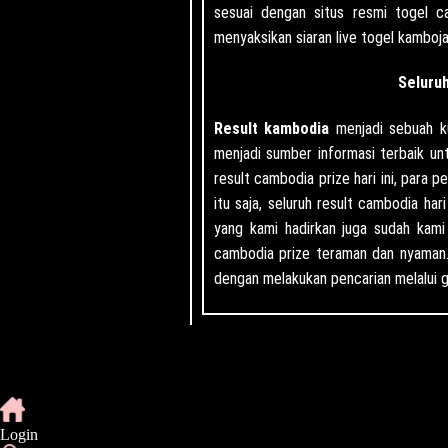
sesuai dengan situs resmi togel c
menyaksikan siaran live togel kamboj
Seluru
Result kambodia
menjadi sebuah ku
menjadi sumber informasi terbaik un
result cambodia prize hari ini, para 
itu saja, seluruh result cambodia ha
yang kami hadirkan juga sudah kam
cambodia prize teraman dan nyaman.
dengan melakukan pencarian melalui
Login