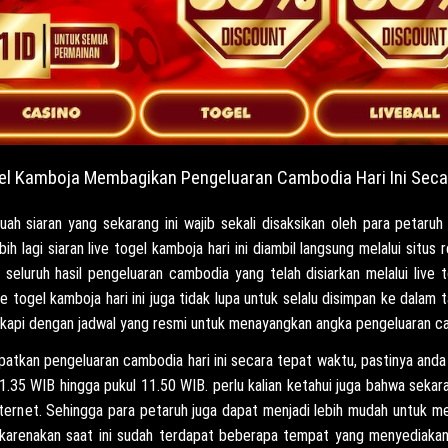
el Kamboja Membagikan Pengeluaran Cambodia Hari Ini Seca
h siaran yang sekarang ini wajib sekali disaksikan oleh para petaru
ih lagi siaran live togel kamboja hari ini diambil langsung melalui situ
n seluruh hasil pengeluaran cambodia yang telah disiarkan melalui liv
ive togel kamboja hari ini juga tidak lupa untuk selalu disimpan ke dalam 
ngkapi dengan jadwal yang resmi untuk menayangkan angka pengeluaran cam
atkan pengeluaran cambodia hari ini secara tepat waktu, pastinya anda
.35 WIB hingga pukul 11.50 WIB. perlu kalian ketahui juga bahwa sekaran
ternet. Sehingga para petaruh juga dapat menjadi lebih mudah untuk men
dikarenakan saat ini sudah terdapat beberapa tempat yang menyediakan