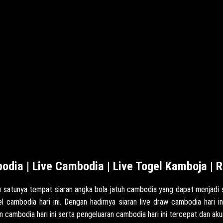
odia | Live Cambodia | Live Togel Kamboja | 
satunya tempat siaran angka bola jatuh cambodia yang dapat menjadi s
l cambodia hari ini. Dengan hadirnya siaran live draw cambodia hari i
 cambodia hari ini serta pengeluaran cambodia hari ini tercepat dan ak