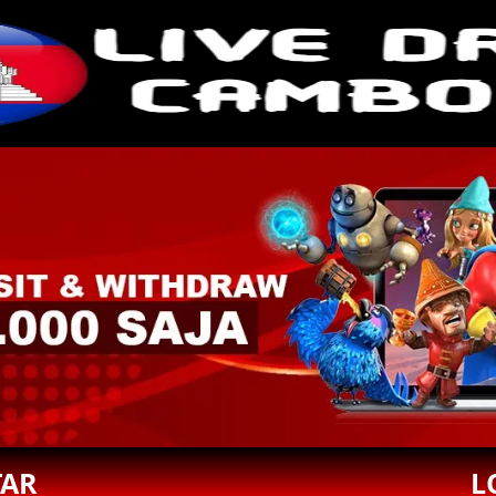
TAR
L