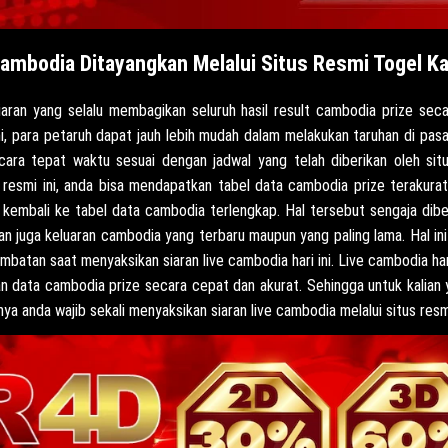
Cambodia Ditayangkan Melalui Situs Resmi Togel K
iaran yang selalu membagikan seluruh hasil result cambodia prize sec
ni, para petaruh dapat jauh lebih mudah dalam melakukan taruhan di pasa
secara tepat waktu sesuai dengan jadwal yang telah diberikan oleh si
esmi ini, anda bisa mendapatkan tabel data cambodia prize terakurat. 
n kembali ke tabel data cambodia terlengkap. Hal tersebut sengaja dib
an juga keluaran cambodia yang terbaru maupun yang paling lama. Hal 
mbatan saat menyaksikan siaran live cambodia hari ini. Live cambodia ha
 data cambodia prize secara cepat dan akurat. Sehingga untuk kalian 
nya anda wajib sekali menyaksikan siaran live cambodia melalui situs res